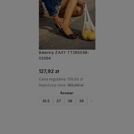
20%
PROMOCJA
Baleriny ZAXY TT285098-
02064
127,92 zł
Cena regularna:
159,90 zł
Najniższa cena:
159,90 zł
Rozmiar:
35.5
37
38
39
40
41.5
Do koszyka