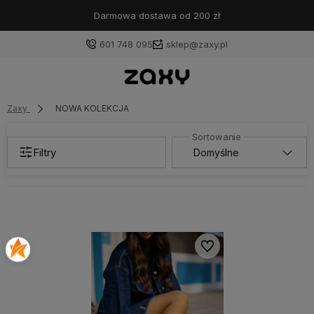
Darmowa dostawa od 200 zł
601 748 095
sklep@zaxy.pl
Zaxy
NOWA KOLEKCJA
Filtry
Do ulubionych