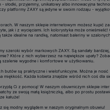
 - słodki, przyjemny, unikatowy albo innowacyjna techno
i czy platformy ZAXY są jedyne w swoim rodzaju - wyjątko
ach. W naszym sklepie internetowym możesz kupić zarówn
te, jak i z wycięciami. Ich kolorystyka może onieśmielić
ą także idealne na randkę, natomiast baleriny w szalonyc
amy szeroki wybór markowych ZAXY. Są sandały bardziej,
mie? Które z nich wybierzesz na największe upały? Zobac
 są szalenie wygodne i komfortowe w użytkowaniu.
 butów są praktyczne i wielofunkcyjne. Można je nosić b
 miękkość. Każda kobieta znajdzie wśród nich coś dla sie
Y przyjdą Ci z pomocą! W naszym obuwniczym sklepie inter
atchy ze swoją małą księżniczką, albo po prostu postawić
ze kałuże!
esz się modny wyglądem w naszym oryginalnym obuwiu!