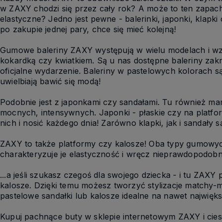
w ZAXY chodzi się przez cały rok? A może to ten zapach
elastyczne? Jedno jest pewne - balerinki, japonki, klapk
po zakupie jednej pary, chce się mieć kolejną!
Gumowe baleriny ZAXY występują w wielu modelach i wzor
kokardką czy kwiatkiem. Są u nas dostępne baleriny zakry
oficjalne wydarzenie. Baleriny w pastelowych kolorach s
uwielbiają bawić się modą!
Podobnie jest z japonkami czy sandałami. Tu również m
mocnych, intensywnych. Japonki - płaskie czy na platfor
nich i nosić każdego dnia! Zarówno klapki, jak i sandały
ZAXY to także platformy czy kalosze! Oba typy gumowych
charakteryzuje je elastyczność i wręcz nieprawdopodobna
...a jeśli szukasz czegoś dla swojego dziecka - i tu ZAX
kalosze. Dzięki temu możesz tworzyć stylizacje matchy-m
pastelowe sandałki lub kalosze idealne na nawet najwięks
Kupuj pachnące buty w sklepie internetowym ZAXY i ci