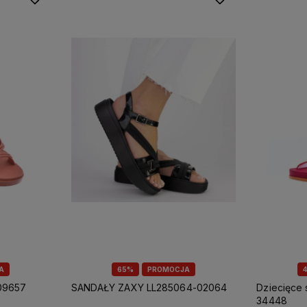
A
65%
PROMOCJA
09657
SANDAŁY ZAXY LL285064-02064
Dziecięce sandały ZAXY LL385021-
34448