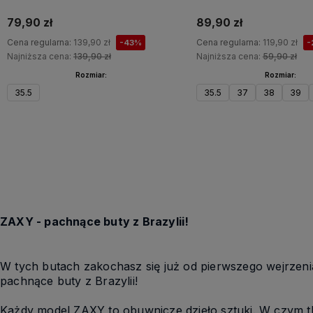
79,90 zł
89,90 zł
Cena regularna:
139,90 zł
Cena regularna:
119,90 zł
-43%
-
Najniższa cena:
139,90 zł
Najniższa cena:
59,90 zł
Rozmiar:
Rozmiar:
35.5
35.5
37
38
39
Do koszyka
ZAXY - pachnące buty z Brazylii!
W tych butach zakochasz się już od pierwszego wejrzenia!
pachnące buty z Brazylii!
Każdy model ZAXY to obuwnicze dzieło sztuki. W czym tkw