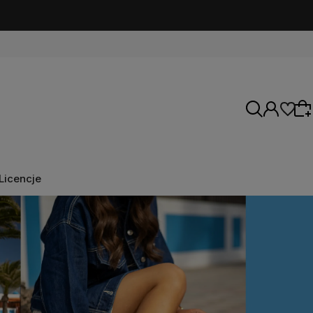
Licencje
Wybierz coś dla siebie z naszej aktualnej
oferty lub zaloguj się, aby przywrócić dodane
produkty do listy z poprzedniej sesji.