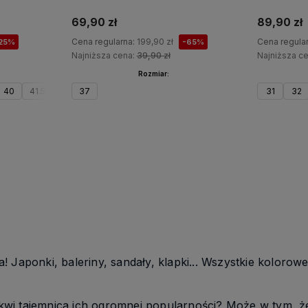
69,90 zł
89,90 zł
Cena regularna:
199,90 zł
Cena regula
25%
-65%
Najniższa cena:
39,90 zł
Najniższa c
Rozmiar:
40
41.5
37
31
32
Do koszyka
 Japonki, baleriny, sandały, klapki... Wszystkie kolorow
i tajemnica ich ogromnej popularności? Może w tym, że w