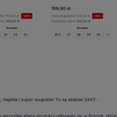
109,90 zł
rna:
159,90 zł
Cena regularna:
169,90 zł
-44%
-35%
ena:
159,90 zł
Najniższa cena:
129,90 zł
Rozmiar:
Rozmiar:
30
33
34
35.5
37
38
39
40
41.5
Do koszyka
Do koszyka
e, miękkie i super wygodne! To są właśnie ZAXY -
szystkie etapy produkcji odbywają się w Brazylii, gdzie