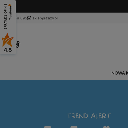
SPRAWDŹ OPINIE
601 748 095
sklep@zaxy.pl
4.8
NOWA 