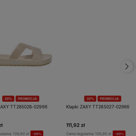
20%
PROMOCJA
20%
PROMOCJA
XY TT285028-02966
Klapki ZAXY TT285027-02966
111,92 zł
rna:
139,90 zł
Cena regularna:
139,90 zł
-20%
-20%