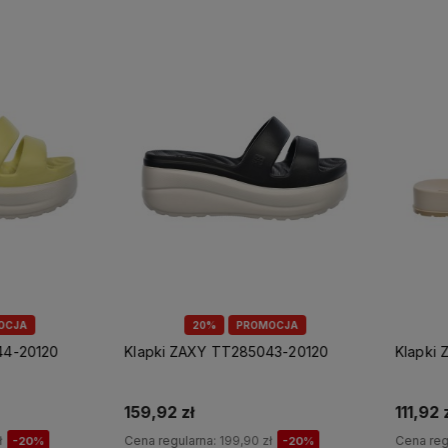
A
20%
PROMOCJA
20120
Klapki ZAXY TT285043-20120
Klapki ZA
159,92 zł
111,92 zł
Cena regularna:
199,90 zł
Cena regula
20%
-20%