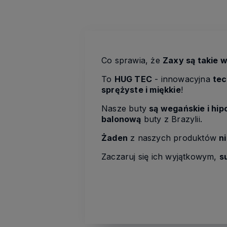
Co sprawia, że
Zaxy są takie 
To
HUG TEC
- innowacyjna
tec
sprężyste i miękkie
!
Nasze buty
są wegańskie i hip
balonową
buty z Brazylii.
Żaden
z naszych produktów
n
Zaczaruj się ich wyjątkowym,
s