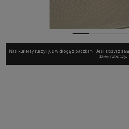
tawa:
od 10,00 zł
- DPD Pickup
Nasi kurierzy ruszyli już w drogę z paczkami. Jeśli złożysz z
dzień roboczy.