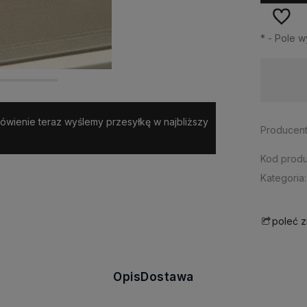
*
- Pole 
Dostępność:
duża ilość
amówienie teraz wyślemy przesyłkę w najbliższy
Producent
Kod produ
Kategoria:
poleć 
Opis
Dostawa