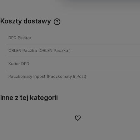
Koszty dostawy
Cena nie zawiera ewentualnych
DPD Pickup
kosztów płatności
ORLEN Paczka
(ORLEN Paczka )
Kurier DPD
Paczkomaty Inpost
(Paczkomaty InPost)
Inne z tej kategorii
onych
onych
Do ulubionych
Do ulubionych