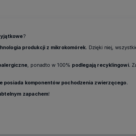
wyjątkowe
?
hnologia produkcji z mikrokomórek
. Dzięki niej, wszystk
oalergiczne
, ponadto w 100%
podlegają recyklingowi
. 
ie posiada komponentów pochodzenia zwierzęcego
.
ubtelnym zapachem
!