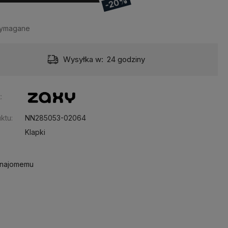
-20%
wymagane
Wysyłka w:
24 godziny
:
ktu:
NN285053-02064
Klapki
znajomemu