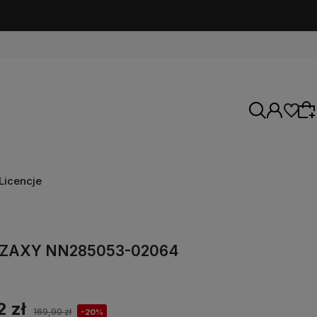
Licencje
Wybierz coś dla siebie z naszej aktualnej
oferty lub zaloguj się, aby przywrócić dodane
i ZAXY NN285053-02064
produkty do listy z poprzedniej sesji.
2 zł
169,90 zł
-20%