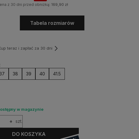
ena z 30 dni przed obniżką:
169,90 zł
Tabela rozmiarów
p teraz i zapłać za 30 dni
:
37
38
39
40
41.5
dostępny w magazynie
+
szt.
DO KOSZYKA