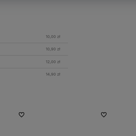
10,00 zł
10,90 zł
12,00 zł
14,90 zł
Do ulubionych
Do ulubionych
Do ulubionych
Do ulubionych