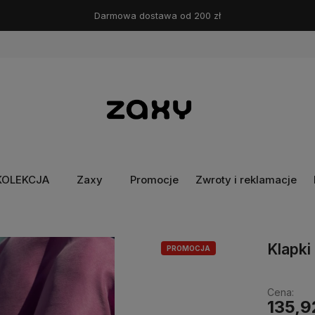
Darmowa dostawa od 200 zł
KOLEKCJA
Zaxy
Promocje
Zwroty i reklamacje
Klapk
PROMOCJA
Cena:
135,9