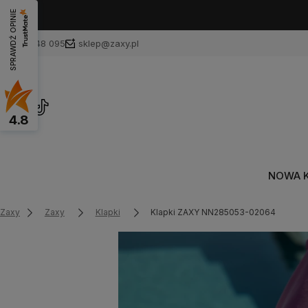
SPRAWDŹ OPINIE
601 748 095
sklep@zaxy.pl
4.8
NOWA 
Zaxy
Zaxy
Klapki
Klapki ZAXY NN285053-02064