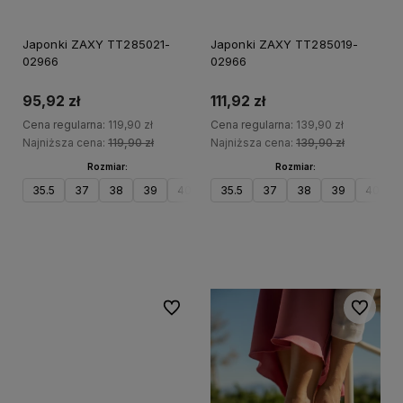
Japonki ZAXY TT285021-
Japonki ZAXY TT285019-
02966
02966
95,92 zł
111,92 zł
Cena regularna:
119,90 zł
Cena regularna:
139,90 zł
Najniższa cena:
119,90 zł
Najniższa cena:
139,90 zł
Rozmiar:
Rozmiar:
35.5
37
38
39
40
41.5
35.5
37
38
39
40
Do koszyka
Do koszyka
Do ulubionych
Do ulubi