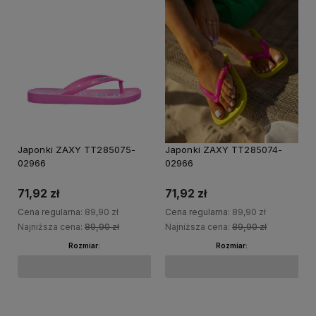
20%
20%
PROMOCJA
PRO
Japonki ZAXY TT285075-
Japonki ZAXY TT285074-
02966
02966
71,92 zł
71,92 zł
Cena regularna:
89,90 zł
Cena regularna:
89,90 zł
Najniższa cena:
89,90 zł
Najniższa cena:
89,90 zł
Rozmiar:
Rozmiar:
35.5
37
38
39
40
41.5
Do koszyka
Do koszyka