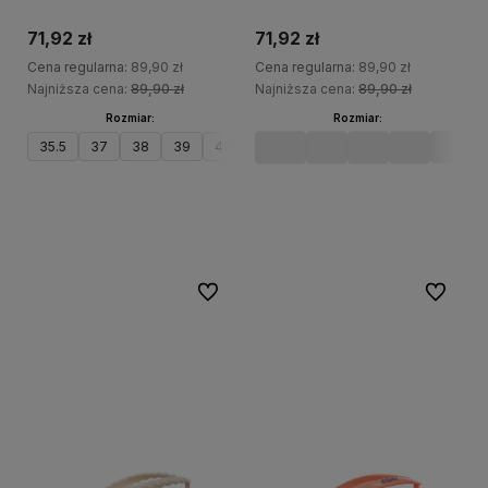
71,92 zł
71,92 zł
Cena regularna:
89,90 zł
Cena regularna:
89,90 zł
Najniższa cena:
89,90 zł
Najniższa cena:
89,90 zł
Rozmiar:
Rozmiar:
35.5
37
38
39
40
41.5
35.5
37
38
39
40
Do koszyka
Do koszyka
Do ulubionych
Do ulubi