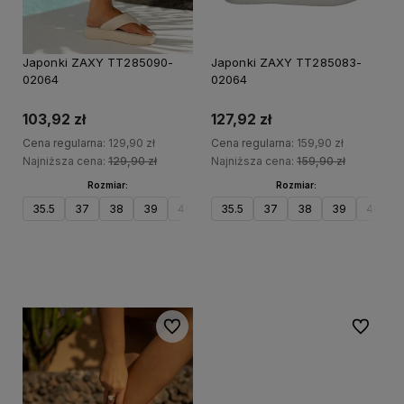
PROMOCJA
PRO
Japonki ZAXY TT285090-
Japonki ZAXY TT285083-
02064
02064
103,92 zł
127,92 zł
Cena regularna:
129,90 zł
Cena regularna:
159,90 zł
Najniższa cena:
129,90 zł
Najniższa cena:
159,90 zł
Rozmiar:
Rozmiar:
35.5
37
38
39
40
41.5
35.5
37
38
39
40
Do koszyka
Do koszyka
Do ulubionych
Do ulubi