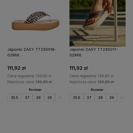
20%
20%
PROMOCJA
PRO
Japonki ZAXY TT285018-
Japonki ZAXY TT285017-
02966
02966
111,92 zł
111,92 zł
Cena regularna:
139,90 zł
Cena regularna:
139,90 zł
Najniższa cena:
139,90 zł
Najniższa cena:
139,90 zł
Rozmiar:
Rozmiar:
35.5
37
38
39
40
41.5
35.5
37
38
39
40
Do koszyka
Do koszyka