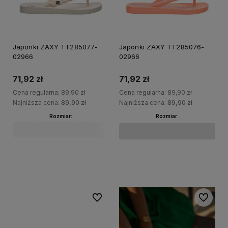
20%
20%
PROMOCJA
PRO
Japonki ZAXY TT285077-
Japonki ZAXY TT285076-
02966
02966
71,92 zł
71,92 zł
Cena regularna:
89,90 zł
Cena regularna:
89,90 zł
Najniższa cena:
89,90 zł
Najniższa cena:
89,90 zł
Rozmiar:
Rozmiar:
35.5
37
38
39
40
41.5
35.5
37
38
39
40
Do koszyka
Do koszyka
Do ulubionych
Do ulubi