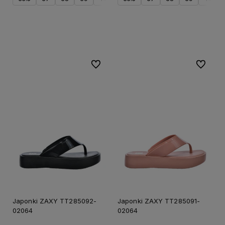
Do koszyka
Do koszyka
Do ulubionych
Do ulubi
20%
20%
PROMOCJA
PRO
Japonki ZAXY TT285092-
Japonki ZAXY TT285091-
02064
02064