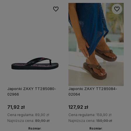
Do ulubionych
Do ulubi
20%
20%
PROMOCJA
PRO
Japonki ZAXY TT285080-
Japonki ZAXY TT285084-
02966
02064
71,92 zł
127,92 zł
Cena regularna:
89,90 zł
Cena regularna:
159,90 zł
Najniższa cena:
89,90 zł
Najniższa cena:
159,90 zł
Rozmiar:
Rozmiar: