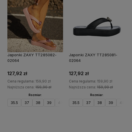
20%
20%
PROMOCJA
PRO
Japonki ZAXY TT285082-
Japonki ZAXY TT285081-
02064
02064
127,92 zł
127,92 zł
Cena regularna:
159,90 zł
Cena regularna:
159,90 zł
Najniższa cena:
159,90 zł
Najniższa cena:
159,90 zł
Rozmiar:
Rozmiar:
35.5
37
38
39
40
41.5
35.5
37
38
39
40
Do koszyka
Do koszyka