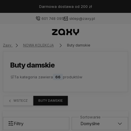
Darmowa dostawa od 200 zł
601 748 095
sklep@zaxy.pl
Zaxy
NOWA KOLEKCJA
Buty damskie
Buty damskie
🛒
Ta kategoria zawiera
66
produktów
WSTECZ
BUTY DAMSKIE
Filtry