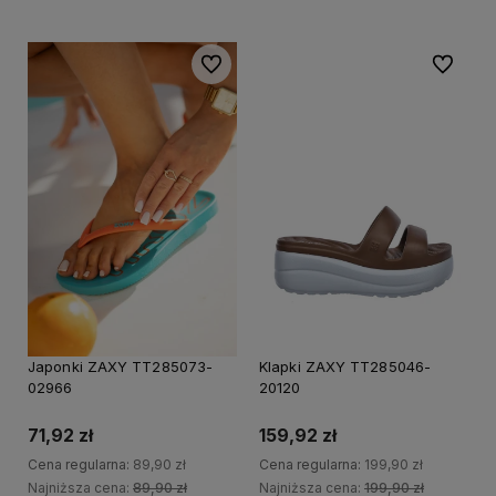
Do ulubionych
Do ulubi
20%
20%
PROMOCJA
PRO
Japonki ZAXY TT285073-
Klapki ZAXY TT285046-
02966
20120
71,92 zł
159,92 zł
Cena regularna:
89,90 zł
Cena regularna:
199,90 zł
Najniższa cena:
89,90 zł
Najniższa cena:
199,90 zł