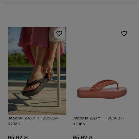
Do ulubionych
Do ulubi
20%
20%
PROMOCJA
PRO
Japonki ZAXY TT285024-
Japonki ZAXY TT285023-
02966
02966
95,92 zł
95,92 zł