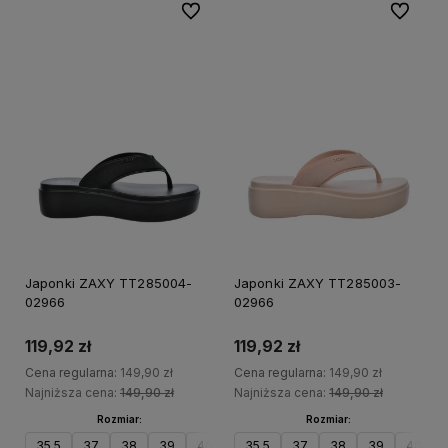
Do ulubionych
Do ulubi
20%
20%
PROMOCJA
PRO
Japonki ZAXY TT285004-
Japonki ZAXY TT285003-
02966
02966
119,92 zł
119,92 zł
Cena regularna:
149,90 zł
Cena regularna:
149,90 zł
Najniższa cena:
149,90 zł
Najniższa cena:
149,90 zł
Rozmiar:
Rozmiar:
35.5
37
38
39
40
41.5
35.5
37
38
39
40