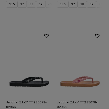
35.5
37
38
39
40
41.5
35.5
37
38
39
40
Do koszyka
Do ulubionych
Do ulubi
20%
20%
PROMOCJA
PRO
Japonki ZAXY TT285079-
Japonki ZAXY TT285078-
02966
02966