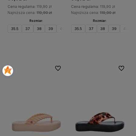
Cena regularna:
119,90 zł
Cena regularna:
119,90 zł
Najniższa cena:
119,90 zł
Najniższa cena:
119,90 zł
Rozmiar:
Rozmiar:
35.5
37
38
39
40
41.5
35.5
37
38
39
40
Do koszyka
Do koszyka
Do ulubionych
Do ulubi
20%
20%
PROMOCJA
PRO