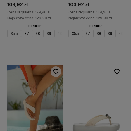
103,92 zł
103,92 zł
Cena regularna:
129,90 zł
Cena regularna:
129,90 zł
Najniższa cena:
129,90 zł
Najniższa cena:
129,90 zł
Rozmiar:
Rozmiar:
35.5
37
38
39
40
41.5
35.5
37
38
39
40
Do koszyka
Do koszyka
Do ulubionych
Do ulubi
20%
20%