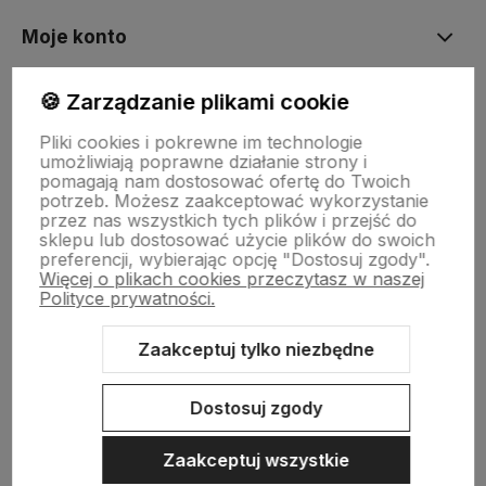
Moje konto
🍪 Zarządzanie plikami cookie
Płatności i dostawa
Pliki cookies i pokrewne im technologie
umożliwiają poprawne działanie strony i
Informacje
pomagają nam dostosować ofertę do Twoich
potrzeb. Możesz zaakceptować wykorzystanie
przez nas wszystkich tych plików i przejść do
sklepu lub dostosować użycie plików do swoich
preferencji, wybierając opcję "Dostosuj zgody".
Więcej o plikach cookies przeczytasz w naszej
Polityce prywatności.
Zaakceptuj tylko niezbędne
Sklep internetowy Shoper Premium
Szablon Shoper Modern 3.0™
od GrowCommerce
Dostosuj zgody
Zaakceptuj wszystkie
Szukaj