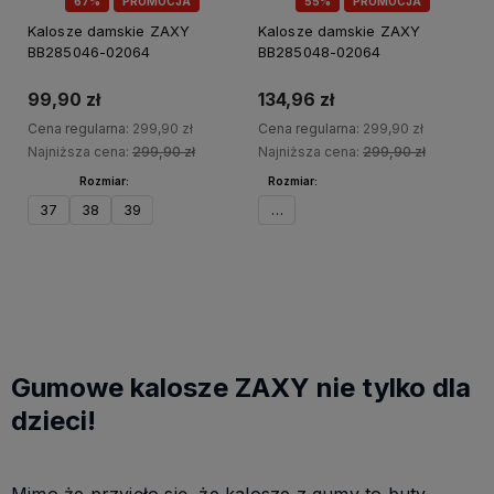
67%
PROMOCJA
55%
PROMOCJA
Kalosze damskie ZAXY
Kalosze damskie ZAXY
BB285046-02064
BB285048-02064
99,90 zł
134,96 zł
Cena regularna:
299,90 zł
Cena regularna:
299,90 zł
Najniższa cena:
299,90 zł
Najniższa cena:
299,90 zł
Rozmiar:
Rozmiar:
37
38
39
39
Do koszyka
Do koszyka
Gumowe kalosze ZAXY nie tylko dla
dzieci!
Mimo że przyjęło się, że kalosze z gumy to buty