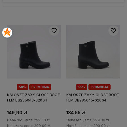
Do ulubionych
Do ulubi
50%
PROMOCJA
55%
PROMOCJA
KALOSZE ZAXY CLOSE BOOT
KALOSZE ZAXY CLOSE BOOT
FEM BB285043-02064
FEM BB285045-02064
149,90 zł
134,55 zł
Cena regularna:
299,00 zł
Cena regularna:
299,00 zł
Najniższa cena:
299,00 zł
Najniższa cena:
299,00 zł