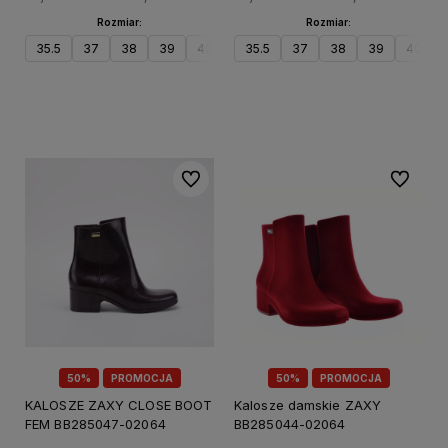
Rozmiar:
Rozmiar:
35.5
37
38
39
40
41.5
35.5
37
38
39
40
Do koszyka
Do koszyka
Do ulubionych
Do ulubi
50%
PROMOCJA
50%
PROMOCJA
KALOSZE ZAXY CLOSE BOOT
Kalosze damskie ZAXY
FEM BB285047-02064
BB285044-02064