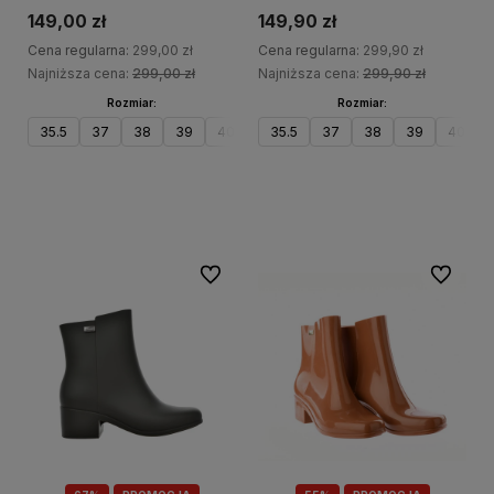
149,00 zł
149,90 zł
Cena regularna:
299,00 zł
Cena regularna:
299,90 zł
Najniższa cena:
299,00 zł
Najniższa cena:
299,90 zł
Rozmiar:
Rozmiar:
35.5
37
38
39
40
41.5
35.5
37
38
39
40
Do koszyka
Do koszyka
Do ulubionych
Do ulubi