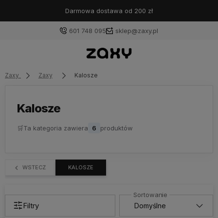
Darmowa dostawa od 200 zł
601 748 095
sklep@zaxy.pl
Zaxy
Zaxy
Kalosze
Kalosze
🛒
Ta kategoria zawiera
6
produktów
WSTECZ
KALOSZE
Filtry