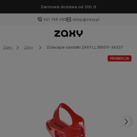
Darmowa dostawa od 200 zł
601 748 095
sklep@zaxy.pl
Zaxy
Zaxy
Dziecięce sandałki ZAXY LL385011-34337
PROMOCJA