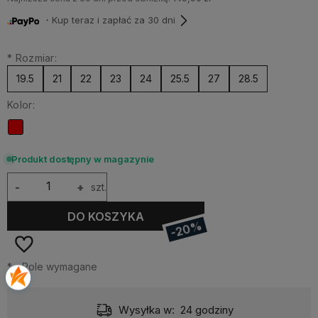
・Kup teraz i zapłać za 30 dni
*
Rozmiar:
19.5
21
22
23
24
25.5
27
28.5
Kolor:
Produkt dostępny w magazynie
-
+
szt.
DO KOSZYKA
-20%
*
- Pole wymagane
Wysyłka w:
24 godziny