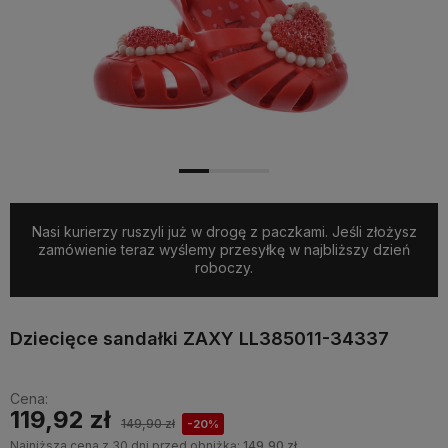
Nasi kurierzy ruszyli już w drogę z paczkami. Jeśli złożysz
zamówienie teraz wyślemy przesyłkę w najbliższy dzień
roboczy.
Dziecięce sandałki ZAXY LL385011-34337
Cena:
119,92 zł
149,90 zł
-20%
Najniższa cena z 30 dni przed obniżką:
149,90 zł