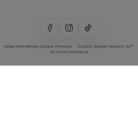
Sklep internetowy Shoper Premium
Szablon Shoper Modern 3.0™
od GrowCommerce