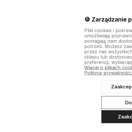
🍪 Zarządzanie p
Pliki cookies i pokre
umożliwiają poprawne
pomagają nam dosto
potrzeb. Możesz za
przez nas wszystkich
sklepu lub dostosow
preferencji, wybieraj
Więcej o plikach coo
Polityce prywatności
Zaakcept
Do
Zaakc
Szukaj