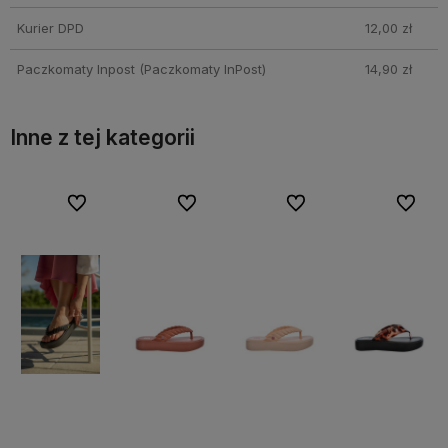
Kurier DPD
12,00 zł
Paczkomaty Inpost
(Paczkomaty InPost)
14,90 zł
Inne z tej kategorii
bionych
bionych
Do ulubionych
Do ulubionych
Do ulubionych
Do ulubionych
Do ulubionych
Do ulubionych
Do ulubi
Do ulubi