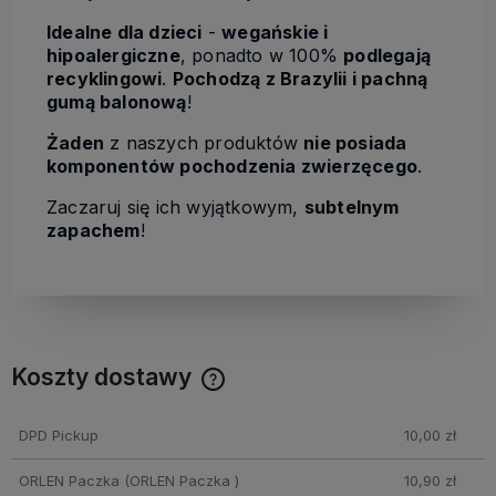
Idealne dla dzieci
-
wegańskie i
hipoalergiczne
, ponadto w 100%
podlegają
recyklingowi
.
Pochodzą z Brazylii i pachną
gumą balonową
!
Żaden
z naszych produktów
nie posiada
komponentów pochodzenia zwierzęcego
.
Zaczaruj się ich wyjątkowym,
subtelnym
zapachem
!
Koszty dostawy
Cena nie zawiera ewentualnych kosztów płatności
DPD Pickup
10,00 zł
ORLEN Paczka
(ORLEN Paczka )
10,90 zł