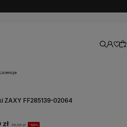
Licencje
Wybierz coś dla siebie z naszej aktualnej
oferty lub zaloguj się, aby przywrócić dodane
ki ZAXY FF285139-02064
produkty do listy z poprzedniej sesji.
 zł
99,90 zł
-50%