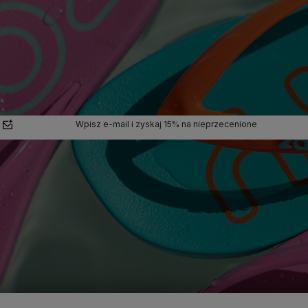
Wpisz e-mail i zyskaj 15% na nieprzecenione
polityce
prywatności