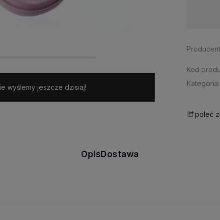
Dostępność:
średnia ilość
Producent
Kod produ
Kategoria:
e wyślemy jeszcze dzisiaj!
poleć 
Opis
Dostawa