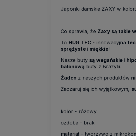
Japonki damskie ZAXY w kolo
Co sprawia, że
Zaxy są takie 
To
HUG TEC
- innowacyjna
tec
sprężyste i miękkie
!
Nasze buty
są wegańskie i hip
balonową
buty z Brazylii.
Żaden
z naszych produktów
n
Zaczaruj się ich wyjątkowym,
s
kolor - różowy
ozdoba - brak
materiał - tworzywo z mikrok