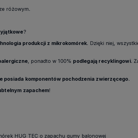
rze różowym.
wyjątkowe
?
hnologia produkcji z mikrokomórek
. Dzięki niej, wszystk
oalergiczne
, ponadto w 100%
podlegają recyklingowi
. 
ie posiada komponentów pochodzenia zwierzęcego
.
ubtelnym zapachem
!
omórek HUG TEC o zapachu gumy balonowej