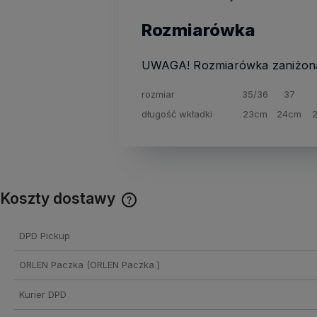
Rozmiarówka
UWAGA! Rozmiarówka zaniżona
rozmiar
35/36
37
długość wkładki
23cm
24cm
Koszty dostawy
Cena nie zawiera ewentualnych
DPD Pickup
kosztów płatności
ORLEN Paczka
(ORLEN Paczka )
Kurier DPD