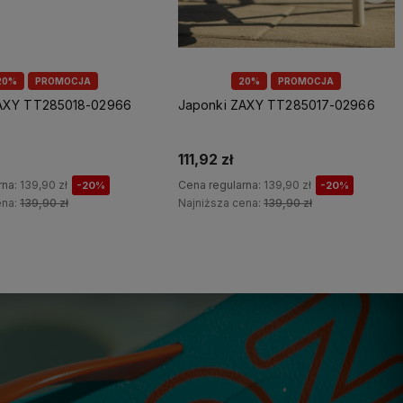
20%
PROMOCJA
20%
PROMOCJA
ZAXY TT285018-02966
Japonki ZAXY TT285017-02966
111,92 zł
rna:
139,90 zł
Cena regularna:
139,90 zł
-20%
-20%
ena:
139,90 zł
Najniższa cena:
139,90 zł
Do koszyka
Do koszyka