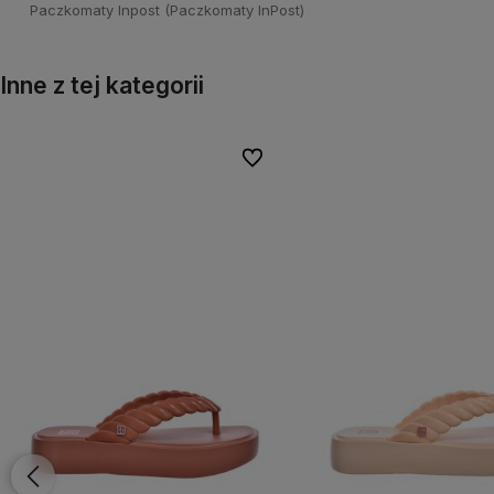
Paczkomaty Inpost
(Paczkomaty InPost)
Inne z tej kategorii
onych
onych
Do ulubionych
Do ulubionych