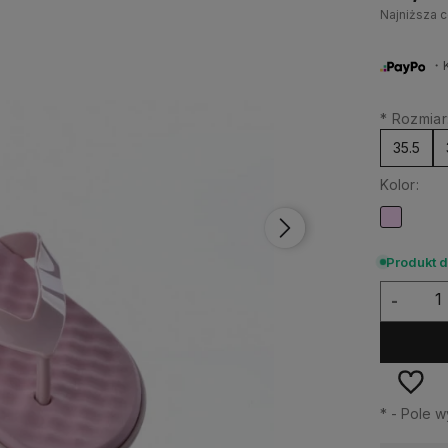
Najniższa c
・Ku
*
Rozmiar
35.5
Kolor:
Produkt 
-
*
- Pole 