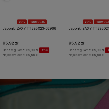
20%
PROMOCJA
20%
PROMOCJ
Japonki ZAXY TT285023-02966
Japonki ZAXY TT28502
95,92 zł
95,92 zł
Cena regularna:
119,90 zł
Cena regularna:
119,90 zł
-20%
-
Najniższa cena:
119,90 zł
Najniższa cena:
119,90 zł
Do koszyka
Do koszyka