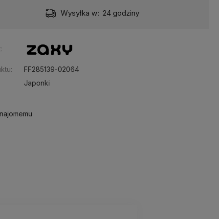
Wysyłka w:
24 godziny
:
ktu:
FF285139-02064
Japonki
znajomemu