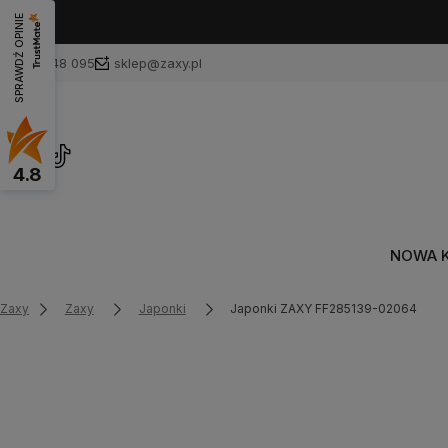
SPRAWDŹ OPINIE
601 748 095
sklep@zaxy.pl
4.8
NOWA 
Zaxy
Zaxy
Japonki
Japonki ZAXY FF285139-02064