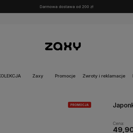
Darmowa dostawa od 200 zł
KOLEKCJA
Zaxy
Promocje
Zwroty i reklamacje
Japon
PROMOCJA
Cena:
49,90