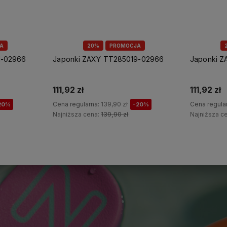
A
20%
PROMOCJA
1-02966
Japonki ZAXY TT285019-02966
Japonki 
111,92 zł
111,92 zł
Cena regularna:
139,90 zł
Cena regula
20%
-20%
Najniższa cena:
139,90 zł
Najniższa c
Do koszyka