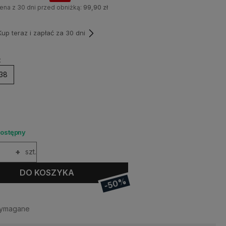
ena z 30 dni przed obniżką:
99,90 zł
p teraz i zapłać za 30 dni
:
38
dostępny
+
szt.
DO KOSZYKA
-50%
wymagane