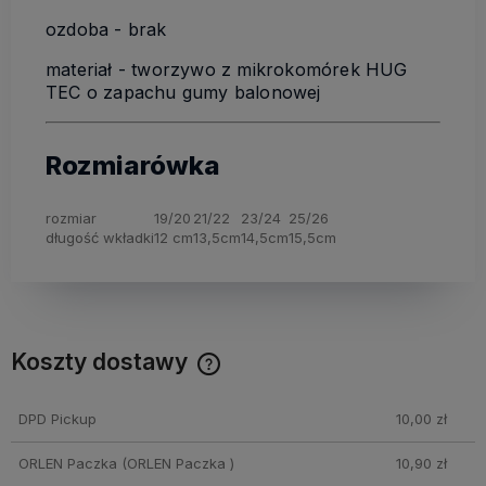
ozdoba - brak
materiał - tworzywo z mikrokomórek HUG
TEC o zapachu gumy balonowej
Rozmiarówka
rozmiar
19/20
21/22
23/24
25/26
długość wkładki
12 cm
13,5cm
14,5cm
15,5cm
Koszty dostawy
Cena nie zawiera ewentualnych kosztów płatności
DPD Pickup
10,00 zł
ORLEN Paczka
(ORLEN Paczka )
10,90 zł