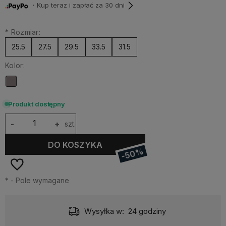
・Kup teraz i zapłać za 30 dni
*
Rozmiar:
25.5
27.5
29.5
33.5
31.5
Kolor:
Produkt dostępny
-
+
szt.
DO KOSZYKA
-50%
*
- Pole wymagane
Wysyłka w:
24 godziny