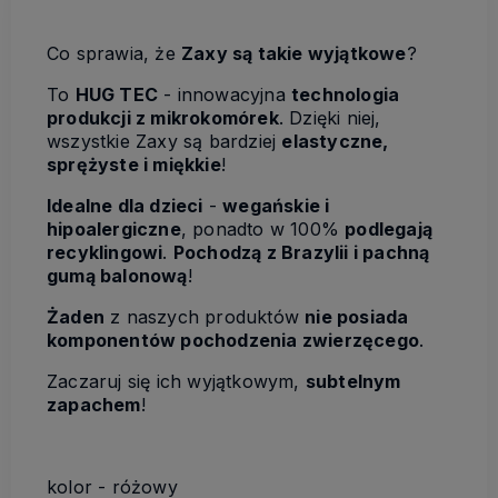
Co sprawia, że
Zaxy są takie wyjątkowe
?
To
HUG TEC
- innowacyjna
technologia
produkcji z mikrokomórek
. Dzięki niej,
wszystkie Zaxy są bardziej
elastyczne,
sprężyste i miękkie
!
Idealne dla dzieci
-
wegańskie i
hipoalergiczne
, ponadto w 100%
podlegają
recyklingowi
.
Pochodzą z Brazylii i pachną
gumą balonową
!
Żaden
z naszych produktów
nie posiada
komponentów pochodzenia zwierzęcego
.
Zaczaruj się ich wyjątkowym,
subtelnym
zapachem
!
kolor - różowy