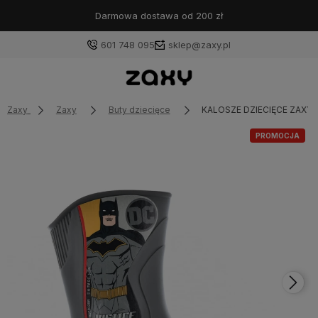
Darmowa dostawa od 200 zł
601 748 095
sklep@zaxy.pl
Zaxy
Zaxy
Buty dziecięce
KALOSZE DZIECIĘCE ZAXY
PROMOCJA