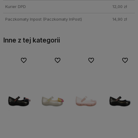
Kurier DPD
12,00 zł
Paczkomaty Inpost
(Paczkomaty InPost)
14,90 zł
Inne z tej kategorii
bionych
bionych
Do ulubionych
Do ulubionych
Do ulubionych
Do ulubionych
Do ulubionych
Do ulubionych
Do ulubi
Do ulubi