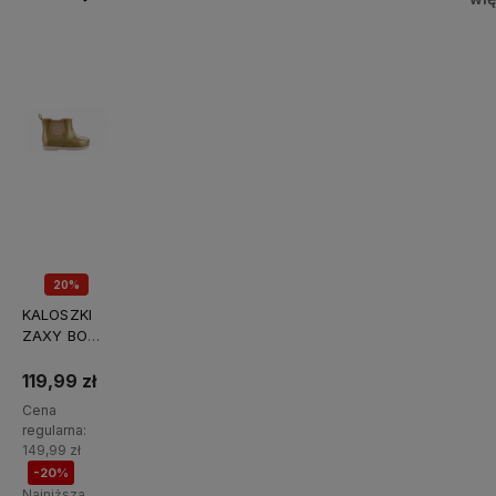
20%
PROMOCJA
KALOSZKI
ZAXY BOOT
JOY BABY
BB385012-
119,99 zł
02064
Cena
regularna:
149,99 zł
-20%
Najniższa