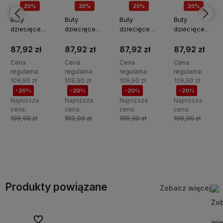
20%
20%
20%
20%
PROMOCJA
PROMOCJA
PROMOCJA
PROMOCJA
Buty
Buty
Buty
Buty
dziecięce
dziecięce
dziecięce
dziecięce
ZAXY
ZAXY
ZAXY
ZAXY
TT385013-
TT385012-
TT385011-
TT385010-
87,92 zł
87,92 zł
87,92 zł
87,92 zł
28902
28902
28902
28902
Cena
Cena
Cena
Cena
regularna:
regularna:
regularna:
regularna:
109,90 zł
109,90 zł
109,90 zł
109,90 zł
-20%
-20%
-20%
-20%
Najniższa
Najniższa
Najniższa
Najniższa
cena:
cena:
cena:
cena:
109,90 zł
109,90 zł
109,90 zł
109,90 zł
Do
Do
Do
Do
koszyka
koszyka
koszyka
koszyka
Produkty powiązane
Zobacz więcej
Do ulubionych