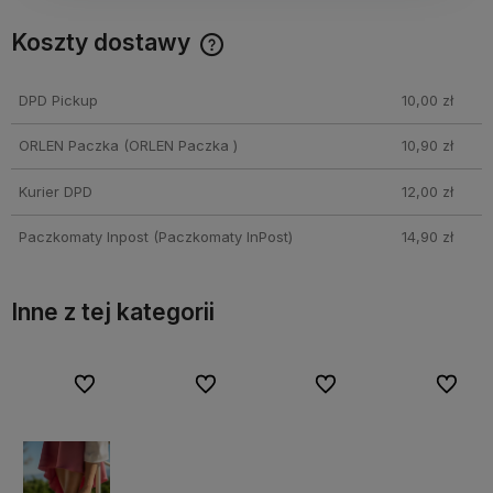
Koszty dostawy
Cena nie zawiera ewentualnych kosztów płatności
DPD Pickup
10,00 zł
ORLEN Paczka
(ORLEN Paczka )
10,90 zł
Kurier DPD
12,00 zł
Paczkomaty Inpost
(Paczkomaty InPost)
14,90 zł
Inne z tej kategorii
bionych
bionych
Do ulubionych
Do ulubionych
Do ulubionych
Do ulubionych
Do ulubionych
Do ulubionych
Do ulubi
Do ulubi