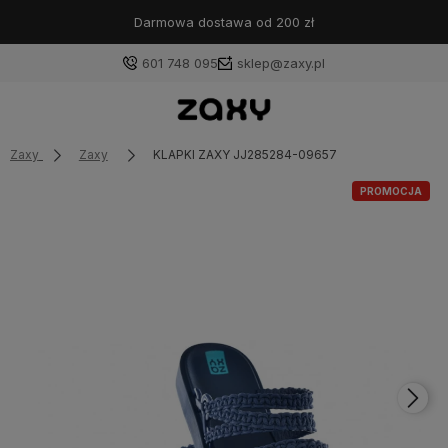
Darmowa dostawa od 200 zł
601 748 095
sklep@zaxy.pl
Zaxy
Zaxy
KLAPKI ZAXY JJ285284-09657
PROMOCJA