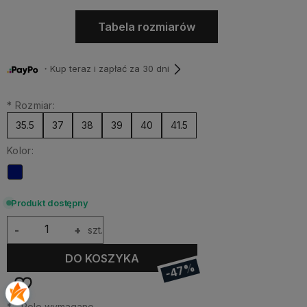
Tabela rozmiarów
・Kup teraz i zapłać za 30 dni
*
Rozmiar:
35.5
37
38
39
40
41.5
Kolor:
Produkt dostępny
-
+
szt.
DO KOSZYKA
-47%
*
- Pole wymagane