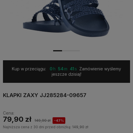
Kup w przeciągu:
0
54
40
Zamówienie wyślemy
jeszcze dzisiaj!
KLAPKI ZAXY JJ285284-09657
Cena:
79,90 zł
149,90 zł
-47%
Najniższa cena z 30 dni przed obniżką:
149,90 zł