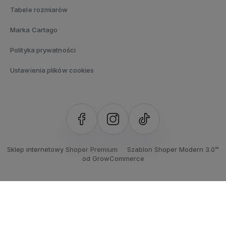
Tabele rozmiarów
Marka Cartago
Polityka prywatności
Ustawienia plików cookies
Sklep internetowy Shoper Premium
Szablon Shoper Modern 3.0™
od GrowCommerce