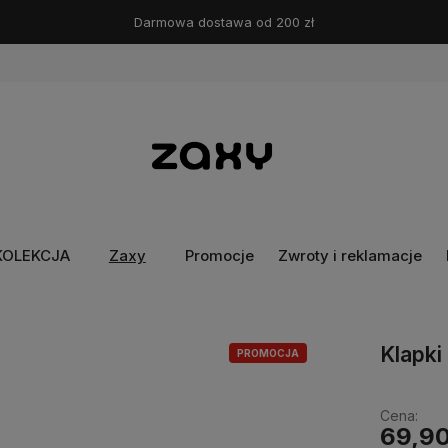
Darmowa dostawa od 200 zł
KOLEKCJA
Zaxy
Promocje
Zwroty i reklamacje
Klapk
PROMOCJA
Cena:
69,90