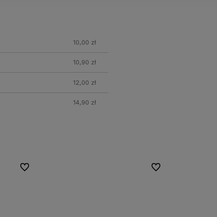
10,00 zł
10,90 zł
12,00 zł
14,90 zł
Do ulubionych
Do ulubionych
Do ulubionych
Do ulubionych