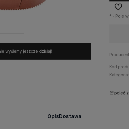
*
- Pole 
Dostępność:
duża ilość
e wyślemy jeszcze dzisiaj!
Producent
Kod produ
Kategoria:
poleć 
Opis
Dostawa