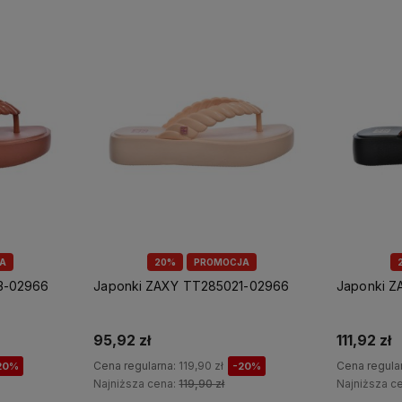
A
20%
PROMOCJA
3-02966
Japonki ZAXY TT285021-02966
Japonki 
95,92 zł
111,92 zł
Cena regularna:
119,90 zł
Cena regula
20%
-20%
Najniższa cena:
119,90 zł
Najniższa c