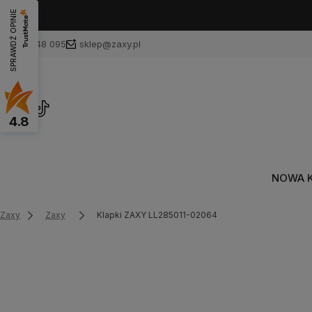
SPRAWDŹ OPINIE
601 748 095
sklep@zaxy.pl
4.8
NOWA 
Zaxy
Zaxy
Klapki ZAXY LL285011-02064