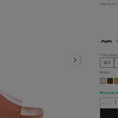
Najniższa c
・Ku
*
Rozmiar
35.5
Kolor:
Produkt 
-