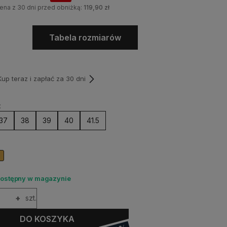
ena z 30 dni przed obniżką:
119,90 zł
Tabela rozmiarów
p teraz i zapłać za 30 dni
:
37
38
39
40
41.5
dostępny w magazynie
+
szt.
DO KOSZYKA