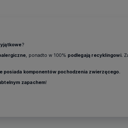
wyjątkowe
?
oalergiczne
, ponadto w 100%
podlegają recyklingowi
. 
ie posiada komponentów pochodzenia zwierzęcego
.
ubtelnym zapachem
!