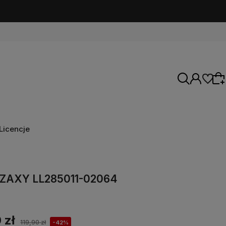
Licencje
Wybierz coś dla siebie z naszej aktualnej
oferty lub zaloguj się, aby przywrócić dodane
i ZAXY LL285011-02064
produkty do listy z poprzedniej sesji.
 zł
119,90 zł
-42%