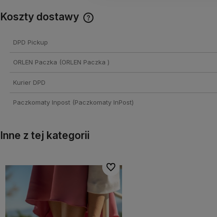
Koszty dostawy
Cena nie zawiera ewentualnych
DPD Pickup
kosztów płatności
ORLEN Paczka
(ORLEN Paczka )
Kurier DPD
Paczkomaty Inpost
(Paczkomaty InPost)
Inne z tej kategorii
onych
onych
Do ulubionych
Do ulubionych