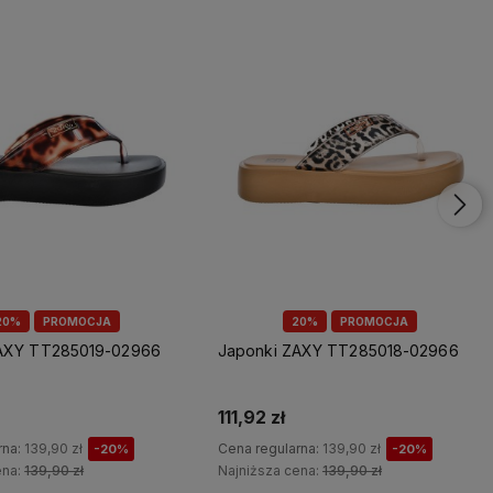
20%
PROMOCJA
20%
PROMOCJA
ZAXY TT285019-02966
Japonki ZAXY TT285018-02966
111,92 zł
rna:
139,90 zł
Cena regularna:
139,90 zł
-20%
-20%
ena:
139,90 zł
Najniższa cena:
139,90 zł