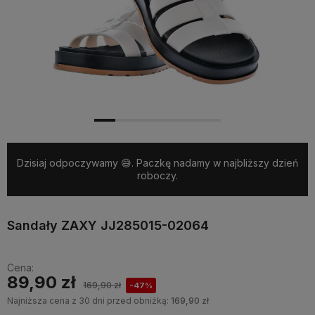
Dzisiaj odpoczywamy 😅. Paczkę nadamy w najbliższy dzień
roboczy.
Sandały ZAXY JJ285015-02064
Cena:
89,90 zł
169,90 zł
-47%
Najniższa cena z 30 dni przed obniżką:
169,90 zł