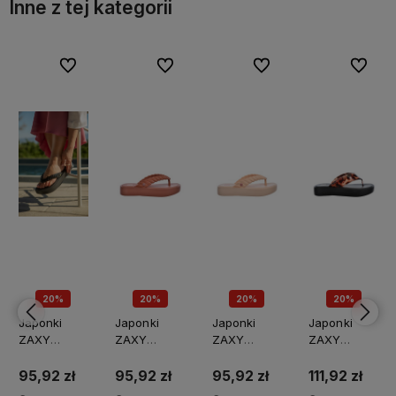
Inne z tej kategorii
bionych
bionych
Do ulubionych
Do ulubionych
Do ulubionych
Do ulubionych
Do ulubionych
Do ulubionych
Do ulubi
Do ulubi
20%
20%
20%
20%
PROMOCJA
PROMOCJA
PROMOCJA
PROMOCJA
Japonki
Japonki
Japonki
Japonki
ZAXY
ZAXY
ZAXY
ZAXY
TT285024-
TT285023-
TT285021-
TT285019-
02966
02966
02966
02966
95,92 zł
95,92 zł
95,92 zł
111,92 zł