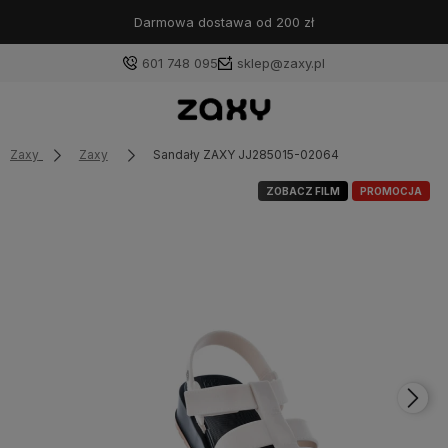
Darmowa dostawa od 200 zł
601 748 095
sklep@zaxy.pl
Zaxy
Zaxy
Sandały ZAXY JJ285015-02064
ZOBACZ FILM
PROMOCJA