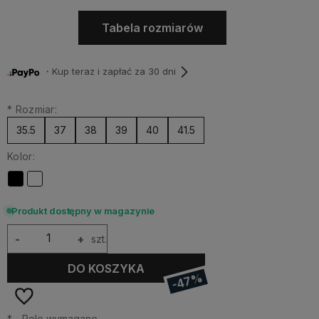
Tabela rozmiarów
・Kup teraz i zapłać za 30 dni
*
Rozmiar:
35.5
37
38
39
40
41.5
Kolor:
Produkt dostępny w magazynie
-
+
szt.
DO KOSZYKA
-47%
*
- Pole wymagane