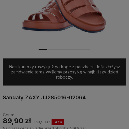
Nasi kurierzy ruszyli już w drogę z paczkami. Jeśli złożysz
zamówienie teraz wyślemy przesyłkę w najbliższy dzień
roboczy.
Sandały ZAXY JJ285016-02064
Cena:
89,90 zł
169,90 zł
-47%
Najniższa cena z 30 dni przed obniżką:
169,90 zł