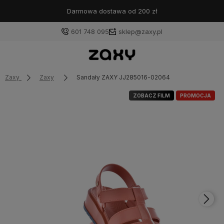
Darmowa dostawa od 200 zł
601 748 095
sklep@zaxy.pl
Zaxy
Zaxy
Sandały ZAXY JJ285016-02064
ZOBACZ FILM
PROMOCJA