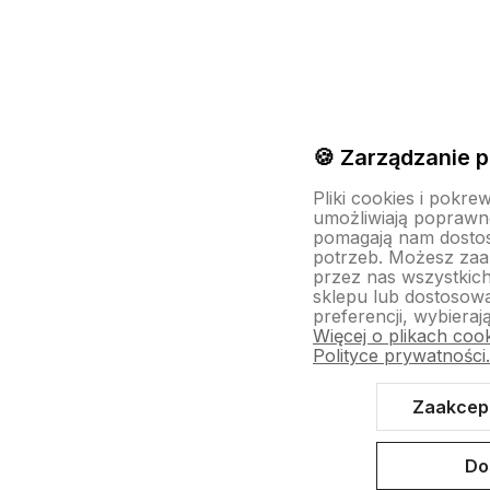
🍪 Zarządzanie p
Pliki cookies i pokre
umożliwiają poprawne
pomagają nam dosto
potrzeb. Możesz za
przez nas wszystkich
sklepu lub dostosow
preferencji, wybieraj
Więcej o plikach coo
Polityce prywatności
Zaakcept
Do