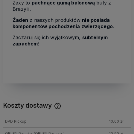
Zaxy to
pachnące gumą balonową
buty z
Brazylii.
Żaden
z naszych produktów
nie posiada
komponentów pochodzenia zwierzęcego
.
Zaczaruj się ich wyjątkowym,
subtelnym
zapachem
!
Koszty dostawy
Cena nie zawiera ewentualnych kosztów płatności
DPD Pickup
10,00 zł
ORLEN Paczka
(ORLEN Paczka )
10,90 zł