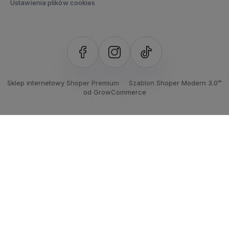
Ustawienia plików cookies
Sklep internetowy Shoper Premium
Szablon Shoper Modern 3.0™
od GrowCommerce