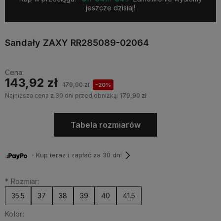
jeszcze dzisiaj!
Sandały ZAXY RR285089-02064
Cena:
143,92 zł
179,90 zł
-20%
Najniższa cena z 30 dni przed obniżką:
179,90 zł
Tabela rozmiarów
・Kup teraz i zapłać za 30 dni
*
Rozmiar:
35.5
37
38
39
40
41.5
Kolor: