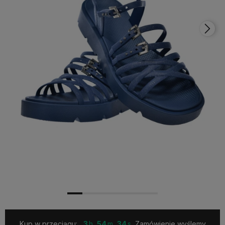
Kup w przeciągu:
3
54
33
Zamówienie wyślemy