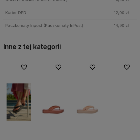
Kurier DPD
12,00 zł
Paczkomaty Inpost
(Paczkomaty InPost)
14,90 zł
Inne z tej kategorii
bionych
bionych
Do ulubionych
Do ulubionych
Do ulubionych
Do ulubionych
Do ulubionych
Do ulubionych
Do ulubi
Do ulubi