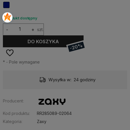
Produkt dostępny
-
+
szt.
DO KOSZYKA
-20%
*
- Pole wymagane
Wysyłka w:
24 godziny
Producent:
Kod produktu:
RR285089-02064
Kategoria:
Zaxy