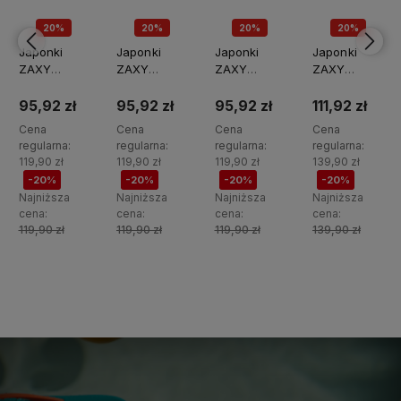
20%
20%
20%
20%
PROMOCJA
PROMOCJA
PROMOCJA
PROMOCJA
Japonki
Japonki
Japonki
Japonki
ZAXY
ZAXY
ZAXY
ZAXY
TT285024-
TT285023-
TT285021-
TT285019-
02966
02966
02966
02966
95,92 zł
95,92 zł
95,92 zł
111,92 zł
Cena
Cena
Cena
Cena
regularna:
regularna:
regularna:
regularna:
119,90 zł
119,90 zł
119,90 zł
139,90 zł
-20%
-20%
-20%
-20%
Najniższa
Najniższa
Najniższa
Najniższa
cena:
cena:
cena:
cena:
119,90 zł
119,90 zł
119,90 zł
139,90 zł
Do
Do
Do
Do
koszyka
koszyka
koszyka
koszyka