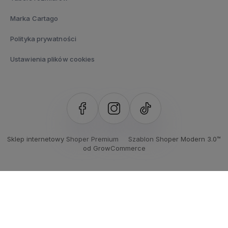
Marka Cartago
Polityka prywatności
Ustawienia plików cookies
Sklep internetowy Shoper Premium
Szablon Shoper Modern 3.0™
od GrowCommerce