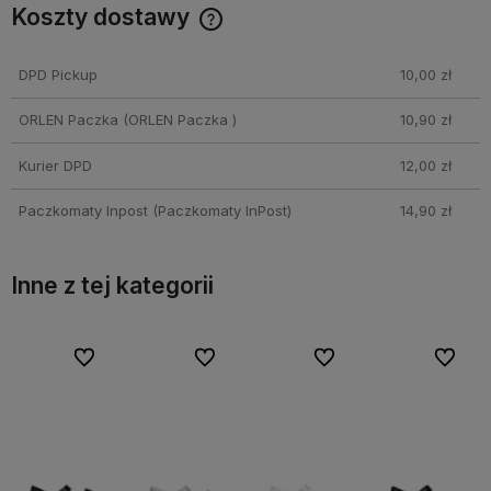
Koszty dostawy
Cena nie zawiera ewentualnych kosztów płatności
DPD Pickup
10,00 zł
ORLEN Paczka
(ORLEN Paczka )
10,90 zł
Kurier DPD
12,00 zł
Paczkomaty Inpost
(Paczkomaty InPost)
14,90 zł
Inne z tej kategorii
bionych
bionych
Do ulubionych
Do ulubionych
Do ulubionych
Do ulubionych
Do ulubionych
Do ulubionych
Do ulubi
Do ulubi