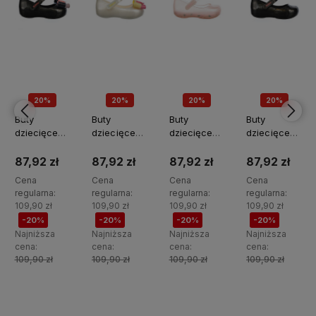
20%
20%
20%
20%
PROMOCJA
PROMOCJA
PROMOCJA
PROMOCJA
Buty
Buty
Buty
Buty
dziecięce
dziecięce
dziecięce
dziecięce
ZAXY
ZAXY
ZAXY
ZAXY
TT385013-
TT385012-
TT385011-
TT385010-
87,92 zł
87,92 zł
87,92 zł
87,92 zł
28902
28902
28902
28902
Cena
Cena
Cena
Cena
regularna:
regularna:
regularna:
regularna:
109,90 zł
109,90 zł
109,90 zł
109,90 zł
-20%
-20%
-20%
-20%
Najniższa
Najniższa
Najniższa
Najniższa
cena:
cena:
cena:
cena:
109,90 zł
109,90 zł
109,90 zł
109,90 zł
Do
Do
Do
Do