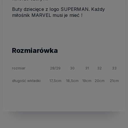
Buty dziecięce z logo SUPERMAN. Każdy
miłośnik MARVEL musi je mieć !
Rozmiarówka
rozmiar
28/29
30
31
32
33
długość wkładki
17,5cm
18,5cm
19cm
20cm
21cm