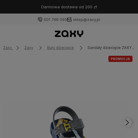
Darmowa dostawa od 200 zł
601 748 095
sklep@zaxy.pl
Zaxy
Zaxy
Buty dziecięce
Sandały dziecięce ZAXY J
PROMOCJA