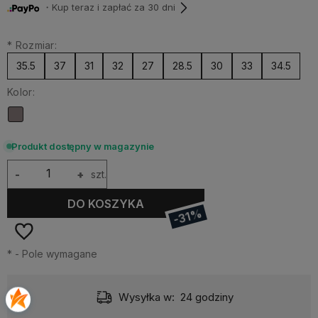
・Kup teraz i zapłać za 30 dni
*
Rozmiar:
35.5
37
31
32
27
28.5
30
33
34.5
Kolor:
Produkt dostępny w magazynie
-
+
szt.
DO KOSZYKA
-31%
*
- Pole wymagane
Wysyłka w:
24 godziny